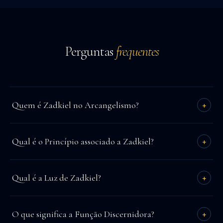
Perguntas
frequentes
Quem é Zadkiel no Arcangelismo?
+
Zadkiel é o Arcanjo do Discernimento e manifesta o
Qual é o Princípio associado a Zadkiel?
+
Princípio da Lucidez.
Lucidez.
Qual é a Luz de Zadkiel?
+
A Luz Amarela.
O que significa a Função Discernidora?
+