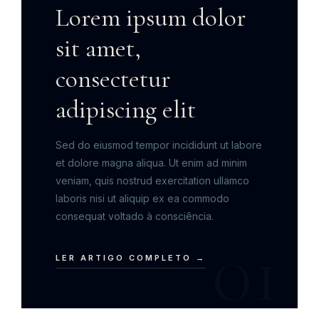
Lorem ipsum dolor
sit amet,
consectetur
adipiscing elit
Sed do eiusmod tempor incididunt ut labore
et dolore magna aliqua. Ut enim ad minim
veniam, quis nostrud exercitation ullamco
laboris nisi ut aliquip ex ea commodo
consequat voltado à consciência.
01
LER ARTIGO COMPLETO →