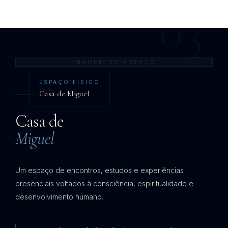
03
IMAGEM DO ESPAÇO
ESPAÇO FÍSICO
Casa de Miguel
NÚCLEO 03
Casa de
Miguel
Um espaço de encontros, estudos e experiências
presenciais voltados à consciência, espiritualidade e
desenvolvimento humano.